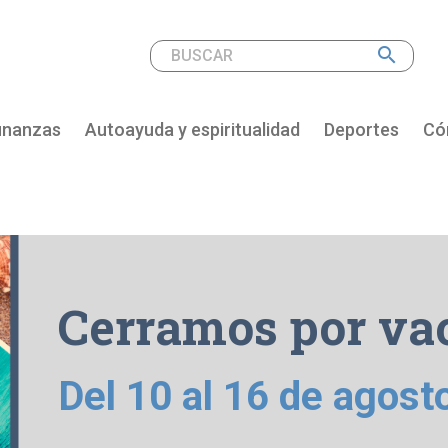
search
inanzas
Autoayuda y espiritualidad
Deportes
Cóm
Cerramos por va
Del 10 al 16 de agost