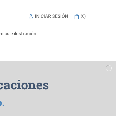

INICIAR SESIÓN
(0)
ics e ilustración
caciones
o.