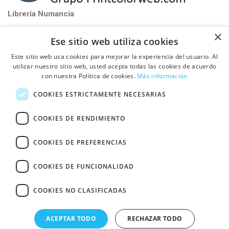
Librería Numancia
near_me
Santa Perpétua de Mogoda (Barcelona)
×
Ese sitio web utiliza cookies
phone_iphone
Tel: 93 580 81 32
Este sitio web usa cookies para mejorar la experiencia del usuario. Al
schedule
De Lunes a Viernes de 9:00h a 17:00h
utilizar nuestro sitio web, usted acepta todas las cookies de acuerdo
con nuestra Política de cookies.
Más información

PUBLICA TU LIBRO CON NOSOTROS
COOKIES ESTRICTAMENTE NECESARIAS

INFORMACIÓN
COOKIES DE RENDIMIENTO
COOKIES DE PREFERENCIAS
Fullcolor Printcolor S.L.
© Ctra de Mollet a Sabadell Km 4,3 Pol Ind. Can
COOKIES DE FUNCIONALIDAD
Vinyals, Nave 18 08130 - Santa Perpétua de Mogoda (Barcelona)
COOKIES NO CLASIFICADAS
ACEPTAR TODO
RECHAZAR TODO