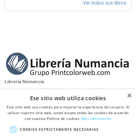
Ver todos sus libros
Librería Numancia
near_me
Santa Perpétua de Mogoda (Barcelona)
×
Ese sitio web utiliza cookies
phone_iphone
Tel: 93 580 81 32
Este sitio web usa cookies para mejorar la experiencia del usuario. Al
schedule
De Lunes a Viernes de 9:00h a 17:00h
utilizar nuestro sitio web, usted acepta todas las cookies de acuerdo
con nuestra Política de cookies.
Más información

PUBLICA TU LIBRO CON NOSOTROS
COOKIES ESTRICTAMENTE NECESARIAS