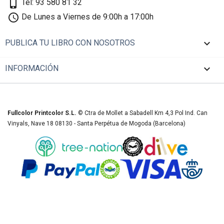
phone_iphone
Tel: 93 580 81 32
schedule
De Lunes a Viernes de 9:00h a 17:00h

PUBLICA TU LIBRO CON NOSOTROS

INFORMACIÓN
Fullcolor Printcolor S.L.
© Ctra de Mollet a Sabadell Km 4,3 Pol Ind. Can
Vinyals, Nave 18 08130 - Santa Perpétua de Mogoda (Barcelona)