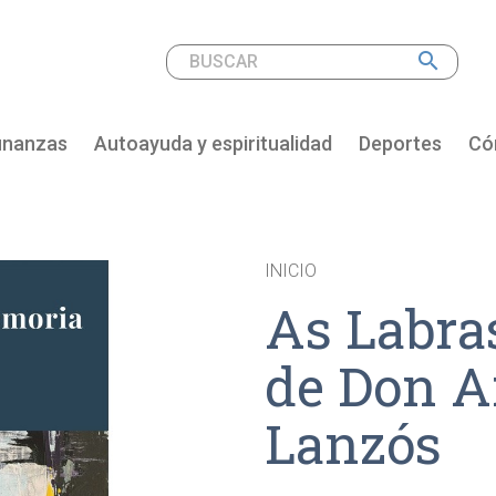
search
inanzas
Autoayuda y espiritualidad
Deportes
Cóm
INICIO
As Labra
de Don A
Lanzós