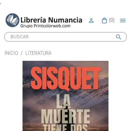


(0)
search
INICIO
LITERATURA