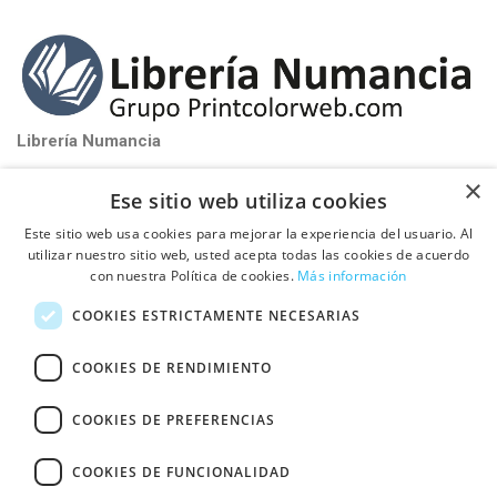
Librería Numancia
near_me
Santa Perpétua de Mogoda (Barcelona)
×
Ese sitio web utiliza cookies
phone_iphone
Tel: 93 580 81 32
Este sitio web usa cookies para mejorar la experiencia del usuario. Al
schedule
De Lunes a Viernes de 9:00h a 17:00h
utilizar nuestro sitio web, usted acepta todas las cookies de acuerdo
con nuestra Política de cookies.
Más información

PUBLICA TU LIBRO CON NOSOTROS
COOKIES ESTRICTAMENTE NECESARIAS

INFORMACIÓN
COOKIES DE RENDIMIENTO
COOKIES DE PREFERENCIAS
Fullcolor Printcolor S.L.
© Ctra de Mollet a Sabadell Km 4,3 Pol Ind. Can
COOKIES DE FUNCIONALIDAD
Vinyals, Nave 18 08130 - Santa Perpétua de Mogoda (Barcelona)