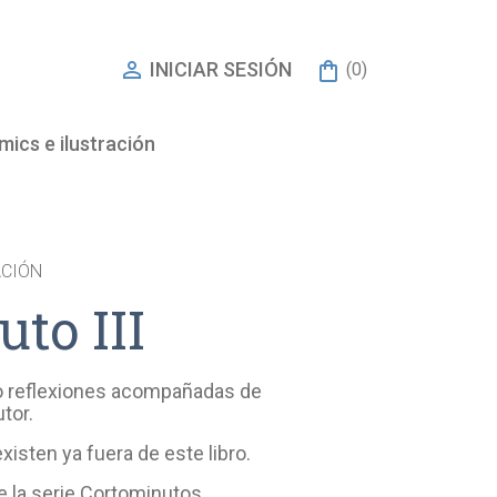

INICIAR SESIÓN
(0)
ics e ilustración
ACIÓN
to III
/o reflexiones acompañadas de
tor.
xisten ya fuera de este libro.
e la serie Cortominutos.