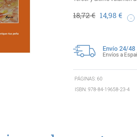
18,72 €
14,98 €
-
Envío 24/48
Envíos a Espa
PÁGINAS:
60
ISBN:
978-84-19658-23-4