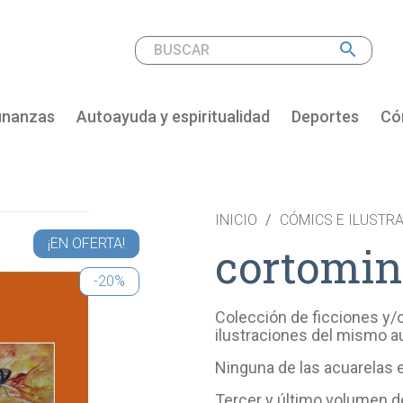
search
inanzas
Autoayuda y espiritualidad
Deportes
Cóm
INICIO
CÓMICS E ILUSTR
¡EN OFERTA!
cortominu
-20%
Colección de ficciones y
ilustraciones del mismo au
Ninguna de las acuarelas e
Tercer y último volumen d