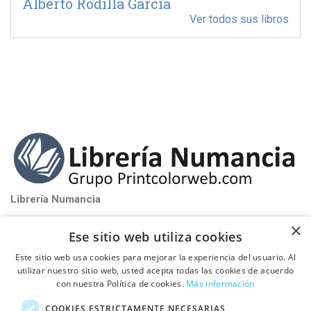
Alberto Rodilla García
Ver todos sus libros
Librería Numancia
near_me
Santa Perpétua de Mogoda (Barcelona)
×
Ese sitio web utiliza cookies
phone_iphone
Tel: 93 580 81 32
Este sitio web usa cookies para mejorar la experiencia del usuario. Al
schedule
De Lunes a Viernes de 9:00h a 17:00h
utilizar nuestro sitio web, usted acepta todas las cookies de acuerdo
con nuestra Política de cookies.
Más información

PUBLICA TU LIBRO CON NOSOTROS
COOKIES ESTRICTAMENTE NECESARIAS