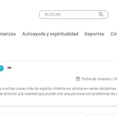
search
inanzas
Autoayuda y espiritualidad
Deportes
Cóm
r
Fecha de creacion:
14
 muchas cosas más de espíritu. Intenta ser artista en varias disciplinas. 
car al lector a la realidad que puede vivir una persona con problemas d