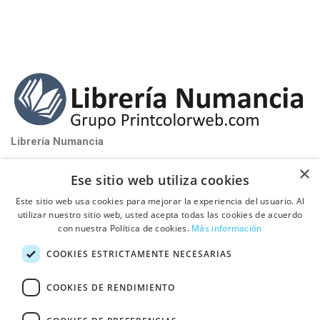
Librería Numancia
near_me
Santa Perpétua de Mogoda (Barcelona)
×
Ese sitio web utiliza cookies
phone_iphone
Tel: 93 580 81 32
Este sitio web usa cookies para mejorar la experiencia del usuario. Al
schedule
De Lunes a Viernes de 9:00h a 17:00h
utilizar nuestro sitio web, usted acepta todas las cookies de acuerdo
con nuestra Política de cookies.
Más información

PUBLICA TU LIBRO CON NOSOTROS
COOKIES ESTRICTAMENTE NECESARIAS

INFORMACIÓN
COOKIES DE RENDIMIENTO