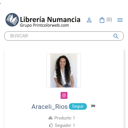


(0)
search
Araceli_Rios
Seguir
Producto:
1
Seguidor:
1