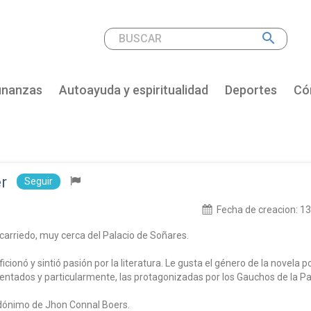
search
inanzas
Autoayuda y espiritualidad
Deportes
Cóm
r
Seguir
Fecha de creacion:
13
acarriedo, muy cerca del Palacio de Soñares.
ionó y sintió pasión por la literatura. Le gusta el género de la novela 
entados y particularmente, las protagonizadas por los Gauchos de la 
dónimo de Jhon Connal Boers.