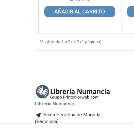
AÑADIR AL CARRITO
Mostrando 1 a 2 de 2 (1 páginas)
Librería Numancia
near_me
Santa Perpétua de Mogoda
(Barcelona)
phone_iphone
Tel: 93 580 81 32