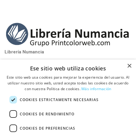
Librería Numancia
near_me
Santa Perpétua de Mogoda (Barcelona)
×
Ese sitio web utiliza cookies
phone_iphone
Tel: 93 580 81 32
Este sitio web usa cookies para mejorar la experiencia del usuario. Al
schedule
De Lunes a Viernes de 9:00h a 17:00h
utilizar nuestro sitio web, usted acepta todas las cookies de acuerdo
con nuestra Política de cookies.
Más información

PUBLICA TU LIBRO CON NOSOTROS
COOKIES ESTRICTAMENTE NECESARIAS

INFORMACIÓN
COOKIES DE RENDIMIENTO
COOKIES DE PREFERENCIAS