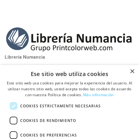
Librería Numancia
near_me
Santa Perpétua de Mogoda (Barcelona)
×
Ese sitio web utiliza cookies
phone_iphone
Tel: 93 580 81 32
Este sitio web usa cookies para mejorar la experiencia del usuario. Al
schedule
De Lunes a Viernes de 9:00h a 17:00h
utilizar nuestro sitio web, usted acepta todas las cookies de acuerdo
con nuestra Política de cookies.
Más información

PUBLICA TU LIBRO CON NOSOTROS
COOKIES ESTRICTAMENTE NECESARIAS

INFORMACIÓN
COOKIES DE RENDIMIENTO
COOKIES DE PREFERENCIAS