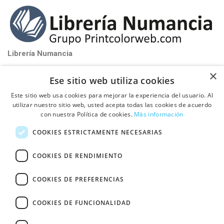
Librería Numancia
near_me
Santa Perpétua de Mogoda (Barcelona)
×
Ese sitio web utiliza cookies
phone_iphone
Tel: 93 580 81 32
Este sitio web usa cookies para mejorar la experiencia del usuario. Al
schedule
De Lunes a Viernes de 9:00h a 17:00h
utilizar nuestro sitio web, usted acepta todas las cookies de acuerdo
con nuestra Política de cookies.
Más información

PUBLICA TU LIBRO CON NOSOTROS
COOKIES ESTRICTAMENTE NECESARIAS

INFORMACIÓN
COOKIES DE RENDIMIENTO
COOKIES DE PREFERENCIAS
Fullcolor Printcolor S.L.
© Ctra de Mollet a Sabadell Km 4,3 Pol Ind. Can
COOKIES DE FUNCIONALIDAD
Vinyals, Nave 18 08130 - Santa Perpétua de Mogoda (Barcelona)