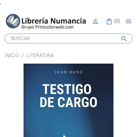


(0)
search
INICIO
LITERATURA