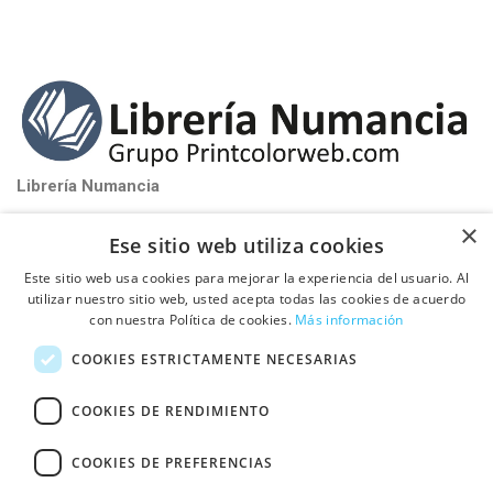
Librería Numancia
near_me
Santa Perpétua de Mogoda (Barcelona)
×
Ese sitio web utiliza cookies
phone_iphone
Tel: 93 580 81 32
Este sitio web usa cookies para mejorar la experiencia del usuario. Al
schedule
De Lunes a Viernes de 9:00h a 17:00h
utilizar nuestro sitio web, usted acepta todas las cookies de acuerdo
con nuestra Política de cookies.
Más información

PUBLICA TU LIBRO CON NOSOTROS
COOKIES ESTRICTAMENTE NECESARIAS

INFORMACIÓN
COOKIES DE RENDIMIENTO
COOKIES DE PREFERENCIAS